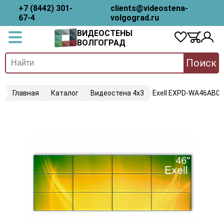
+7 (8442) 301-
clients@videostena-
67-4
volgograd.ru
ВИДЕОСТЕНЫ
ВОЛГОГРАД
Поиск
Главная
Каталог
Видеостена 4х3
Exell EXPD-WA46AB05