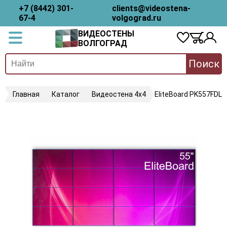
+7 (8442) 301-
clients@videostena-
67-4
volgograd.ru
ВИДЕОСТЕНЫ
ВОЛГОГРАД
Поиск
Главная
Каталог
Видеостена 4х4
EliteBoard PK557FDLN