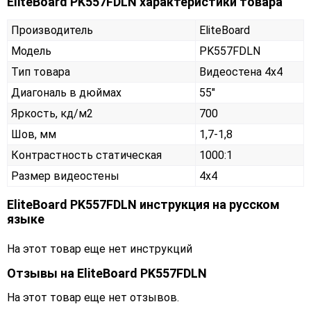
EliteBoard PK557FDLN характеристики товара
Производитель
EliteBoard
Модель
PK557FDLN
Тип товара
Видеостена 4х4
Диагональ в дюймах
55"
Яркость, кд/м2
700
Шов, мм
1,7-1,8
Контрастность статическая
1000:1
Размер видеостены
4x4
EliteBoard PK557FDLN инструкция на русском
языке
На этот товар еще нет инструкций
Отзывы на
EliteBoard PK557FDLN
На этот товар еще нет отзывов.