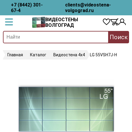
+7 (8442) 301-
clients@videostena-
67-4
volgograd.ru
ВИДЕОСТЕНЫ
ВОЛГОГРАД
Поиск
Главная
Каталог
Видеостена 4х4
LG 55VSH7J-H