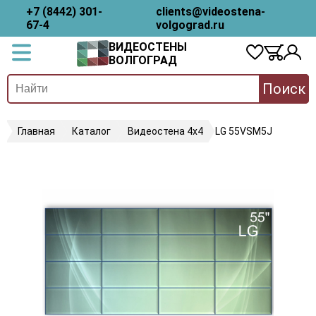
+7 (8442) 301-
clients@videostena-
67-4
volgograd.ru
ВИДЕОСТЕНЫ
ВОЛГОГРАД
Поиск
Главная
Каталог
Видеостена 4х4
LG 55VSM5J