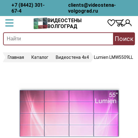
+7 (8442) 301-
clients@videostena-
67-4
volgograd.ru
ВИДЕОСТЕНЫ
ВОЛГОГРАД
Поиск
Главная
Каталог
Видеостена 4х4
Lumien LMW5509LL