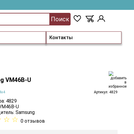
Поиск
Контакты
g VM46B-U
4х4
Артикул: 4829
а: 4829
 VM46B-U
итель:
Samsung
☆
☆
☆
0 отзывов