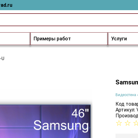
ad.ru
Примеры работ
Услуги
-U
Samsun
Видеостена 
Код товар
Артикул:
Производ
☆
☆