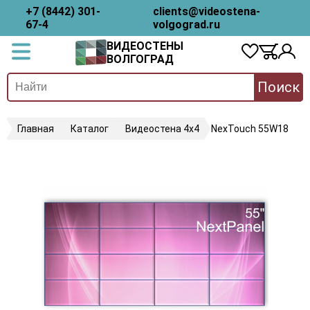
+7 (8442) 301-
clients@videostena-
67-4
volgograd.ru
ВИДЕОСТЕНЫ
ВОЛГОГРАД
Поиск
Главная
Каталог
Видеостена 4х4
NexTouch 55W18