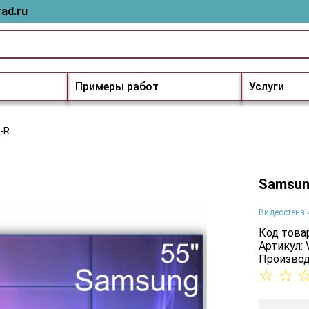
ad.ru
Примеры работ
Услуги
-R
Samsun
Видеостена 
Код товар
Артикул:
Производ
☆
☆