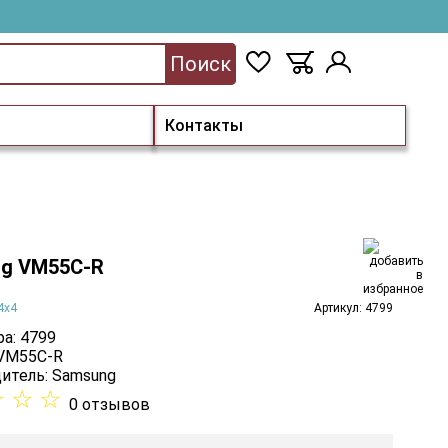
Поиск
Контакты
g VM55C-R
4х4
Артикул: 4799
а: 4799
 VM55C-R
итель:
Samsung
☆
☆
☆
0 отзывов