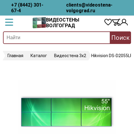
+7 (8442) 301-
clients@videostena-
67-4
volgograd.ru
ВИДЕОСТЕНЫ
ВОЛГОГРАД
Поиск
Главная
Каталог
Видеостена 3х2
Hikvision DS-D2055LR