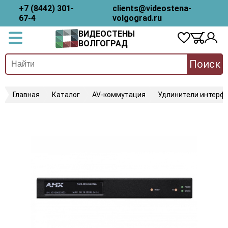
+7 (8442) 301-
clients@videostena-
67-4
volgograd.ru
ВИДЕОСТЕНЫ
ВОЛГОГРАД
Поиск
Главная
Каталог
AV-коммутация
Удлинители интерфе