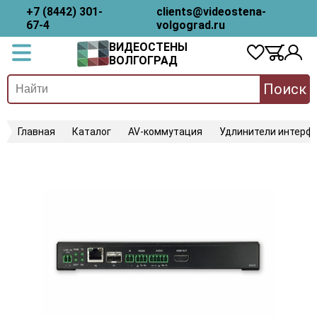
+7 (8442) 301-
clients@videostena-
67-4
volgograd.ru
ВИДЕОСТЕНЫ
ВОЛГОГРАД
Поиск
Главная
Каталог
AV-коммутация
Удлинители интерфе