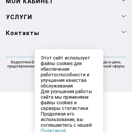
МОЙ КАБИНЕТ
УСЛУГИ
Контакты
Этот сайт использует
Видеостена Волгоград 2025-2026 © Информация, товары и цены,
файлы cookies для
представленные на сайте, не являются договором публичной оферты
обеспечения
работоспособности и
улучшения качества
обслуживания.
Для улучшения работы
сайта мы применяем
файлы cookies и
серверы статистики.
Продолжая его
использование, вы
соглашаетесь с нашей
Политикой