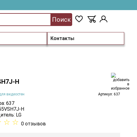
Поиск
Контакты
SH7J-H
для видеостен
Артикул: 637
а: 637
 55VSH7J-H
итель:
LG
☆
☆
☆
0 отзывов