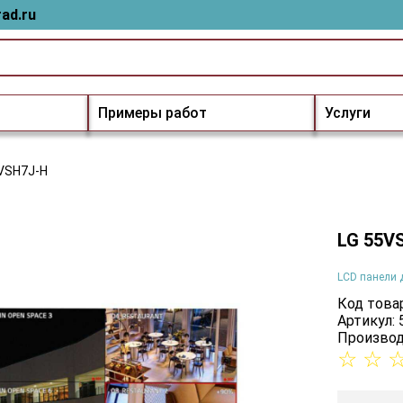
ad.ru
Примеры работ
Услуги
VSH7J-H
LG 55V
LCD панели 
Код товар
Артикул:
Производ
☆
☆