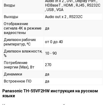
Audio In x 2 , DVI , Display Port ,
Входы
HDBaseT , HDMI , RJ45 , RS232С
, USB , VGA
Выходы
Audio out x 2 , RS232С
Отображение
сигнала 4К в режиме
да
видеостены
Диапазон рабочих
от 0 до 40
ремператур, ⁰С
Диапазон влажности,
10 - 90
%
Потребление
270
энергии (Max), Вт
Динамики
да
Встроенное ПО
да
Panasonic TH-55VF2HW инструкция на русском
языке