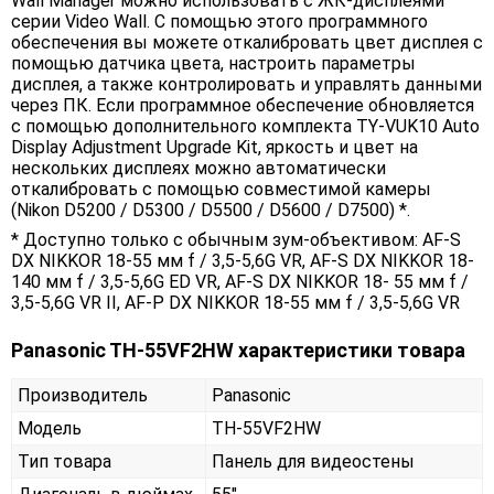
Wall Manager можно использовать с ЖК-дисплеями
серии Video Wall. С помощью этого программного
обеспечения вы можете откалибровать цвет дисплея с
помощью датчика цвета, настроить параметры
дисплея, а также контролировать и управлять данными
через ПК. Если программное обеспечение обновляется
с помощью дополнительного комплекта TY-VUK10 Auto
Display Adjustment Upgrade Kit, яркость и цвет на
нескольких дисплеях можно автоматически
откалибровать с помощью совместимой камеры
(Nikon D5200 / D5300 / D5500 / D5600 / D7500) *.
* Доступно только с обычным зум-объективом: AF-S
DX NIKKOR 18-55 мм f / 3,5-5,6G VR, AF-S DX NIKKOR 18-
140 мм f / 3,5-5,6G ED VR, AF-S DX NIKKOR 18- 55 мм f /
3,5-5,6G VR II, AF-P DX NIKKOR 18-55 мм f / 3,5-5,6G VR
Panasonic TH-55VF2HW характеристики товара
Производитель
Panasonic
Модель
TH-55VF2HW
Тип товара
Панель для видеостены