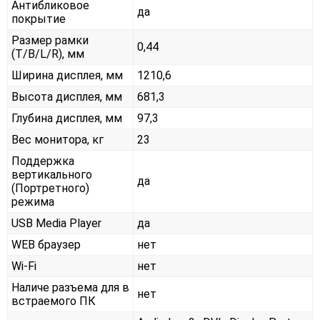
Антибликовое
да
покрытие
Размер рамки
0,44
(T/B/L/R), мм
Ширина дисплея, мм
1210,6
Высота дисплея, мм
681,3
Глубина дисплея, мм
97,3
Вес монитора, кг
23
Поддержка
вертикального
да
(Портретного)
режима
USB Media Player
да
WEB браузер
нет
Wi-Fi
нет
Наличе разъема для в
нет
встраемого ПК