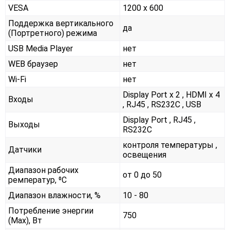
VESA
1200 х 600
Поддержка вертикального
да
(Портретного) режима
USB Media Player
нет
WEB браузер
нет
Wi-Fi
нет
Display Port x 2 , HDMI x 4
Входы
, RJ45 , RS232С , USB
Display Port , RJ45 ,
Выходы
RS232С
контроля температуры ,
Датчики
освещения
Диапазон рабочих
от 0 до 50
ремператур, ⁰С
Диапазон влажности, %
10 - 80
Потребление энергии
750
(Max), Вт