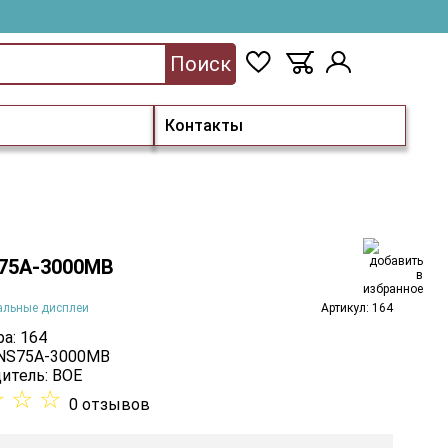
Поиск
Контакты
75A-3000MB
альные дисплеи
Артикул: 164
а: 164
 NS75A-3000MB
итель:
BOE
☆
☆
☆
0 отзывов