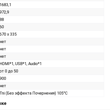
1683,1
972,9
88
60
670 х 335
нет
нет
нет
HDMI*1, USB*1, Audio*1
от 0 до 50
900
нет
Tni (Без эффекта Почернения) 105°C
ыке