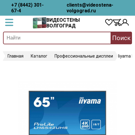
+7 (8442) 301-
clients@videostena-
67-4
volgograd.ru
ВИДЕОСТЕНЫ
ВОЛГОГРАД
Поиск
Главная
Каталог
Профессиональные дисплеи
Iiyama 