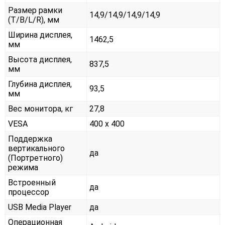
Размер рамки
14,9/14,9/14,9/14,9
(T/B/L/R), мм
Ширина дисплея,
1462,5
мм
Высота дисплея,
837,5
мм
Глубина дисплея,
93,5
мм
Вес монитора, кг
27,8
VESA
400 x 400
Поддержка
вертикального
да
(Портретного)
режима
Встроенный
да
процессор
USB Media Player
да
Операционная