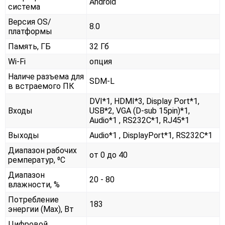
Android
система
Версия OS/
8.0
платформы
Память, ГБ
32 Гб
Wi-Fi
опция
Наличе разъема для
SDM-L
в встраемого ПК
DVI*1, HDMI*3, Display Port*1,
Входы
USB*2, VGA (D-sub 15pin)*1,
Audio*1 , RS232С*1, RJ45*1
Выходы
Audio*1 , DisplayPort*1, RS232С*1
Диапазон рабочих
от 0 до 40
ремператур, ⁰С
Диапазон
20 - 80
влажности, %
Потребление
183
энергии (Max), Вт
Цифровой