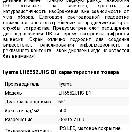
дизайне и имеет тонкую гладкую рамку. Технология
IPS отвечает за качество, яркость и
натуралистичность изображения вне зависимости от
угла обзора. Благодаря светодиодной подсветке
снижается энергопотребление и продлевается срок
службы устройства. Предусмотрен слот расширения
для подключения ПК во время настройки цифровой
вывески. Экран отлично подходит для создания
видеостены, транслирования информационного и
рекламного контента. Такой дисплей нигде не остается
без внимания!
Iiyama LH6552UHS-B1 характеристики товара
Производитель
Iiyama
Модель
LH6552UHS-B1
Диагональ в дюймах
65"
Яркость, кд/м2
500
Разрешение
3840 x 2160
IPS LED, матовое покрытие,
Технология матрицы