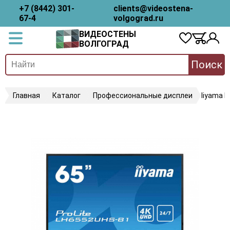
+7 (8442) 301-
clients@videostena-
67-4
volgograd.ru
ВИДЕОСТЕНЫ
ВОЛГОГРАД
Поиск
Главная
Каталог
Профессиональные дисплеи
Iiyama 