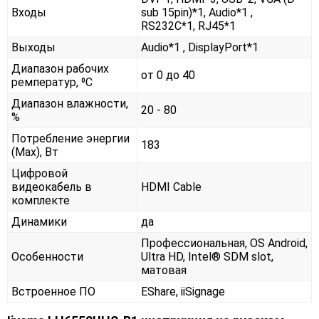
Входы
sub 15pin)*1, Audio*1 ,
RS232С*1, RJ45*1
Выходы
Audio*1 , DisplayPort*1
Диапазон рабочих
от 0 до 40
ремператур, ⁰С
Диапазон влажности,
20 - 80
%
Потребление энергии
183
(Max), Вт
Цифровой
видеокабель в
HDMI Cable
комплекте
Динамики
да
Профессиональная, OS Android,
Особенности
Ultra HD, Intel® SDM slot,
матовая
Встроенное ПО
EShare, iiSignage