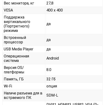
Вес монитора, кг
27,8
VESA
400 x 400
Поддержка
вертикального
да
(Портретного)
режима
Встроенный
да
процессор
USB Media Player
да
Операционная
Android
система
Версия OS/
8.0
платформы
Память, ГБ
32 Гб
Wi-Fi
опция
Наличе разъема для в
SDM-L
встраемого ПК
DVI*1, HDMI*3, USB*2, VGA (D-