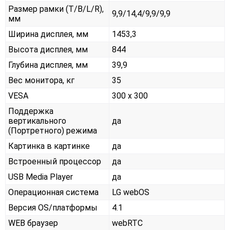
Размер рамки (T/B/L/R),
9,9/14,4/9,9/9,9
мм
Ширина дисплея, мм
1453,3
Высота дисплея, мм
844
Глубина дисплея, мм
39,9
Вес монитора, кг
35
VESA
300 x 300
Поддержка
вертикального
да
(Портретного) режима
Картинка в картинке
да
Встроенный процессор
да
USB Media Player
да
Операционная система
LG webOS
Версия OS/платформы
4.1
WEB браузер
webRTC