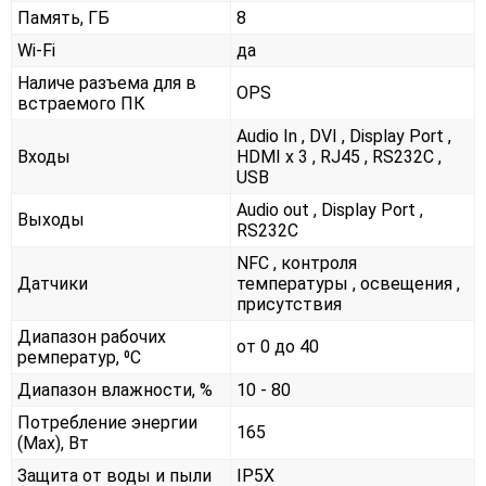
Память, ГБ
8
Wi-Fi
да
Наличе разъема для в
OPS
встраемого ПК
Audio In , DVI , Display Port ,
Входы
HDMI x 3 , RJ45 , RS232С ,
USB
Audio out , Display Port ,
Выходы
RS232С
NFC , контроля
Датчики
температуры , освещения ,
присутствия
Диапазон рабочих
от 0 до 40
ремператур, ⁰С
Диапазон влажности, %
10 - 80
Потребление энергии
165
(Max), Вт
Защита от воды и пыли
IP5X