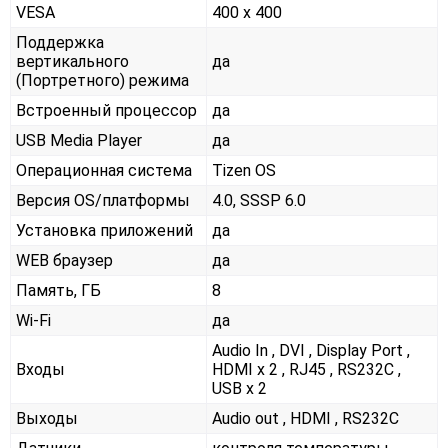
VESA
400 x 400
Поддержка
вертикального
да
(Портретного) режима
Встроенный процессор
да
USB Media Player
да
Операционная система
Tizen OS
Версия OS/платформы
4.0, SSSP 6.0
Установка приложений
да
WEB браузер
да
Память, ГБ
8
Wi-Fi
да
Audio In , DVI , Display Port ,
Входы
HDMI x 2 , RJ45 , RS232С ,
USB x 2
Выходы
Audio out , HDMI , RS232С