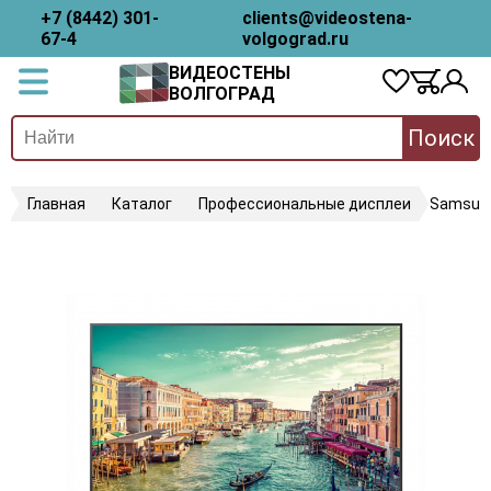
+7 (8442) 301-
clients@videostena-
67-4
volgograd.ru
ВИДЕОСТЕНЫ
ВОЛГОГРАД
Поиск
Главная
Каталог
Профессиональные дисплеи
Samsun