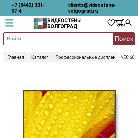
+7 (8442) 301-
clients@videostena-
67-4
volgograd.ru
ВИДЕОСТЕНЫ
ВОЛГОГРАД
Поиск
Главная
Каталог
Профессиональные дисплеи
NEC 600