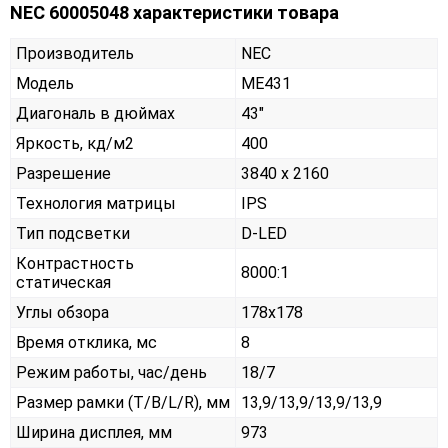
NEC 60005048 характеристики товара
Производитель
NEC
Модель
ME431
Диагональ в дюймах
43"
Яркость, кд/м2
400
Разрешение
3840 x 2160
Технология матрицы
IPS
Тип подсветки
D-LED
Контрастность
8000:1
статическая
Углы обзора
178x178
Время отклика, мс
8
Режим работы, час/день
18/7
Размер рамки (T/B/L/R), мм
13,9/13,9/13,9/13,9
Ширина дисплея, мм
973