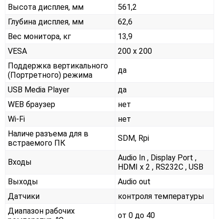
Высота дисплея, мм
561,2
Глубина дисплея, мм
62,6
Вес монитора, кг
13,9
VESA
200 x 200
Поддержка вертикального
да
(Портретного) режима
USB Media Player
да
WEB браузер
нет
Wi-Fi
нет
Наличе разъема для в
SDM, Rpi
встраемого ПК
Audio In , Display Port ,
Входы
HDMI x 2 , RS232С , USB
Выходы
Audio out
Датчики
контроля температуры
Диапазон рабочих
от 0 до 40