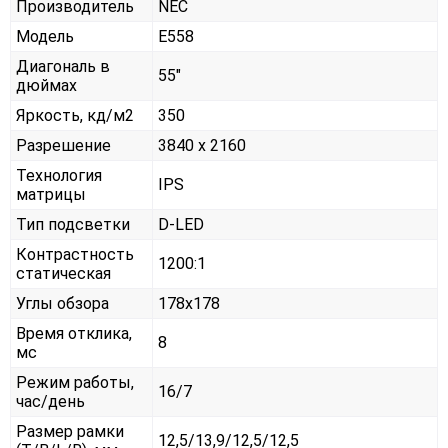
Производитель
NEC
Модель
E558
Диагональ в
55"
дюймах
Яркость, кд/м2
350
Разрешение
3840 x 2160
Технология
IPS
матрицы
Тип подсветки
D-LED
Контрастность
1200:1
статическая
Углы обзора
178x178
Время отклика,
8
мс
Режим работы,
16/7
час/день
Размер рамки
12,5/13,9/12,5/12,5