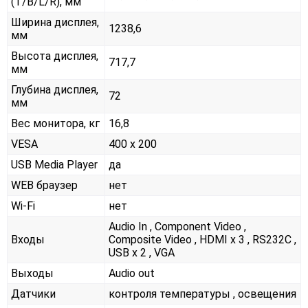
(T/B/L/R), мм
Ширина дисплея,
1238,6
мм
Высота дисплея,
717,7
мм
Глубина дисплея,
72
мм
Вес монитора, кг
16,8
VESA
400 x 200
USB Media Player
да
WEB браузер
нет
Wi-Fi
нет
Audio In , Component Video ,
Входы
Composite Video , HDMI x 3 , RS232С ,
USB x 2 , VGA
Выходы
Audio out
Датчики
контроля температуры , освещения