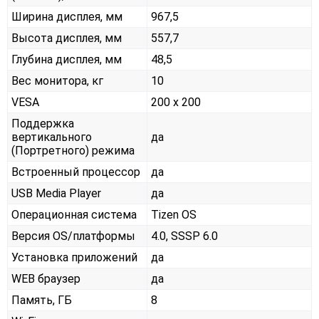
Ширина дисплея, мм
967,5
Высота дисплея, мм
557,7
Глубина дисплея, мм
48,5
Вес монитора, кг
10
VESA
200 x 200
Поддержка
вертикального
да
(Портретного) режима
Встроенный процессор
да
USB Media Player
да
Операционная система
Tizen OS
Версия OS/платформы
4.0, SSSP 6.0
Установка приложений
да
WEB браузер
да
Память, ГБ
8