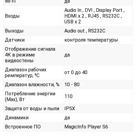
Wi-Fi
да
Audio In , DVI , Display Port ,
Входы
HDMI x 2 , RJ45 , RS232С ,
USB x 2
Выходы
Audio out , RS232С
Датчики
контроля температуры
Отображение сигнала
4К в режиме
да
видеостены
Диапазон рабочих
от 0 до 40
ремператур, ⁰С
Диапазон влажности, %
10 - 80
Потребление энергии
110
(Max), Вт
Защита от воды и пыли
IP5X
Динамики
да
Встроенное ПО
MagicInfo Player S6