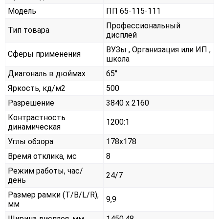
Модель
ПП 65-115-111
Профессиональный
Тип товара
дисплей
ВУЗы , Организация или ИП ,
Сферы применения
школа
Диагональ в дюймах
65"
Яркость, кд/м2
500
Разрешение
3840 x 2160
Контрастность
1200:1
динамическая
Углы обзора
178x178
Время отклика, мс
8
Режим работы, час/
24/7
день
Размер рамки (T/B/L/R),
9,9
мм
Ширина дисплея, мм
1450,48