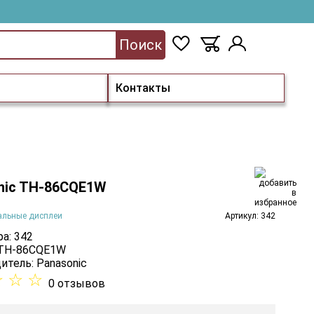
Поиск
Контакты
nic TH-86CQE1W
альные дисплеи
Артикул: 342
а: 342
 TH-86CQE1W
итель:
Panasonic
☆
☆
☆
0 отзывов