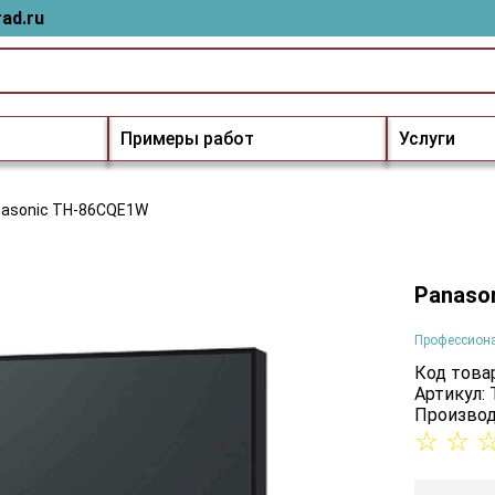
ad.ru
Примеры работ
Услуги
asonic TH-86CQE1W
Panaso
Профессион
Код товар
Артикул:
Производ
☆
☆