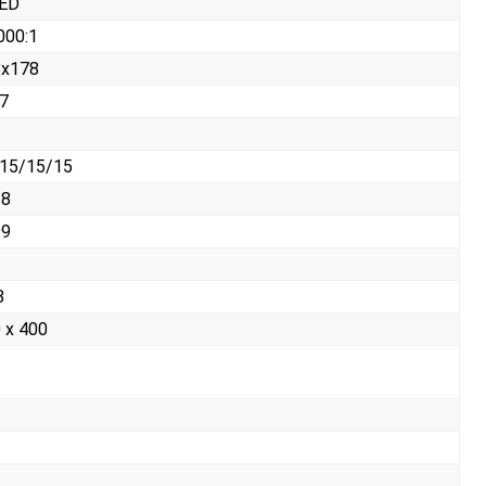
LED
000:1
8x178
7
15/15/15
28
99
8
 x 400
т
т