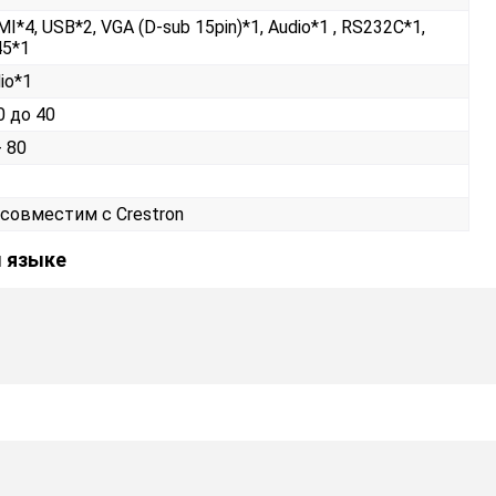
I*4, USB*2, VGA (D-sub 15pin)*1, Audio*1 , RS232С*1,
45*1
io*1
0 до 40
- 80
 совместим с Crestron
м языке