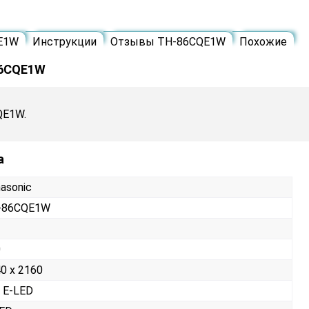
E1W
Инструкции
Отзывы TH-86CQE1W
Похожие
86CQE1W
QE1W.
а
asonic
-86CQE1W
0
0 x 2160
 E-LED