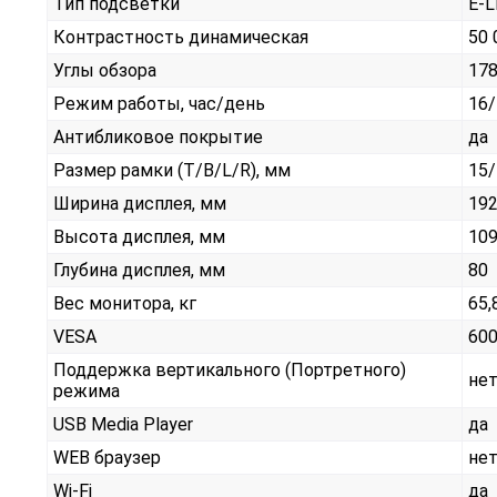
Тип подсветки
E-
Контрастность динамическая
50 
Углы обзора
17
Режим работы, час/день
16/
Антибликовое покрытие
да
Размер рамки (T/B/L/R), мм
15/
Ширина дисплея, мм
19
Высота дисплея, мм
10
Глубина дисплея, мм
80
Вес монитора, кг
65,
VESA
600
Поддержка вертикального (Портретного)
не
режима
USB Media Player
да
WEB браузер
не
Wi-Fi
да