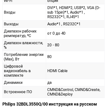
Wi-Fi
опция
DVI*1, HDMI*2, USB*2, VGA (D-
Входы
sub 15pin)*1, Audio*1 ,
RS232С*1, RJ45*1
Выходы
Audio*1 , RS232С*1
Диапазон рабочих
от 0 до 40
ремператур, ⁰С
Диапазон влажности,
20 - 80
%
Потребление энергии
80
(Max), Вт
Цифровой
видеокабель в
HDMI Cable
комплекте
Динамики
да
CMND&Control, CMND&Create,
Встроенное ПО
CMND&Deploy
Philips 32BDL3550Q/00 инструкция на русском