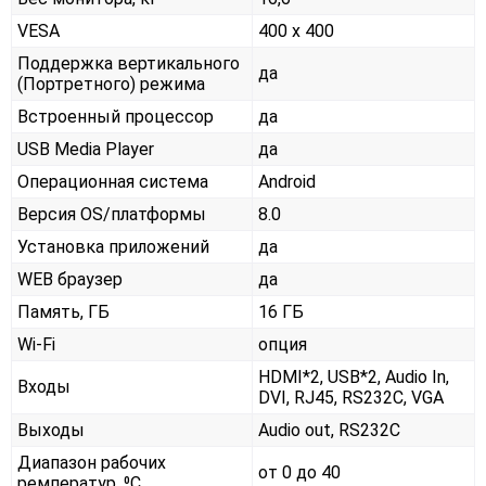
VESA
400 x 400
Поддержка вертикального
да
(Портретного) режима
Встроенный процессор
да
USB Media Player
да
Операционная система
Android
Версия OS/платформы
8.0
Установка приложений
да
WEB браузер
да
Память, ГБ
16 ГБ
Wi-Fi
опция
HDMI*2, USB*2, Audio In,
Входы
DVI, RJ45, RS232С, VGA
Выходы
Audio out, RS232С
Диапазон рабочих
от 0 до 40
ремператур, ⁰С