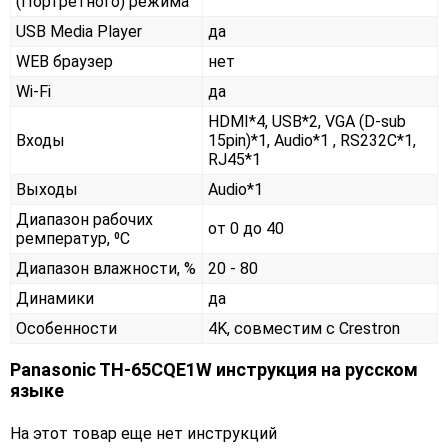
(Портретного) режима
USB Media Player
да
WEB браузер
нет
Wi-Fi
да
HDMI*4, USB*2, VGA (D-sub
Входы
15pin)*1, Audio*1 , RS232С*1,
RJ45*1
Выходы
Audio*1
Диапазон рабочих
от 0 до 40
ремператур, ⁰С
Диапазон влажности, %
20 - 80
Динамики
да
Особенности
4K, совместим с Crestron
Panasonic TH-65CQE1W инструкция на русском
языке
На этот товар еще нет инструкций