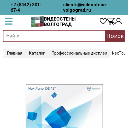
+7 (8442) 301-
clients@videostena-
67-4
volgograd.ru
ВИДЕОСТЕНЫ
ВОЛГОГРАД
Поиск
Главная
Каталог
Профессиональные дисплеи
NexTou