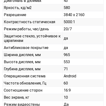
Диагональ в дюймах
43"
Яркость, кд/м2
580
Разрешение
3840 x 2160
Контрастность статическая
5000:1
Режим работы, час/день
20/7
Защитное стекло, устойчивое к
да
царапинам
Антибликовое покрытие
да
Ширина дисплея, мм
965
Высота дисплея, мм
553
Глубина дисплея, мм
71
Операционная система
Android
Частота обновления, Гц
60
Соотношение сторон
16:9
Вес экрана, кг
10
Режим видеостены
Да