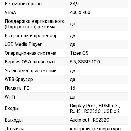
Вес монитора, кг
24,9
VESA
400 x 400
Поддержка вертикального
да
(Портретного) режима
Встроенный процессор
да
USB Media Player
да
Операционная система
Tizen OS
Версия OS/платформы
6.5, SSSP 10.0
Установка приложений
да
WEB браузер
да
Память, ГБ
16
Wi-Fi
да
Display Port , HDMI x 3 ,
Входы
RJ45 , RS232С , USB x 2
Выходы
Audio out , RS232С
Датчики
контроля температуры