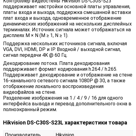
Контроллер видеостены Hikvision DS-C30S-S23
поддерживает настройки основной платы управления,
платы входа и выхода, поддержка смешанной вставки
плат входа и выхода, одновременное отображение
динамических изображений на нескольких дисплейных
терминалах. Источник сигнала может отображаться на
дисплеях M × N (M ≥ 1, N ≥ 1).
Поддержка нескольких источников сигнала, включая
VGA, DVI, HDMI, DP и IP. Входной / выходной сигнал,
сигнал передачи 4K @ 60 Гц.
Декодирование потока. Плата декодирования
поддерживает формат кодирования h.264 / h.265.
Поддерживает декодирование и отображение на стене
16-канального сетевого сигнала 1080P @ 30, а также
отображение локального воспроизведения
видеофайлов на стене.
Разделение изображения на 1 / 4 / 9 / 16 для одного
интерфейса вывода и перевод дополнительного окна в
полноэкранный режим.
Hikvision DS-C30S-S23L характеристики товара
Производитель
Hikvision