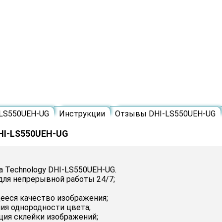
-LS550UEH-UG
Инструкции
Отзывы DHI-LS550UEH-UG
DHI-LS550UEH-UG
 Technology DHI-LS550UEH-UG.
для непрерывной работы 24/7;
ееся качество изображения;
ия однородности цвета;
ция склейки изображений;