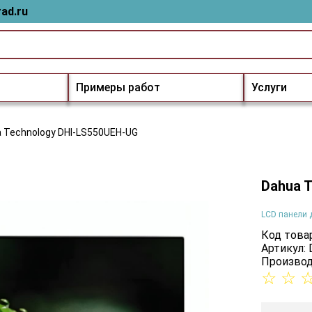
ad.ru
Примеры работ
Услуги
 Technology DHI-LS550UEH-UG
Dahua 
LCD панели 
Код товар
Артикул:
Производ
☆
☆