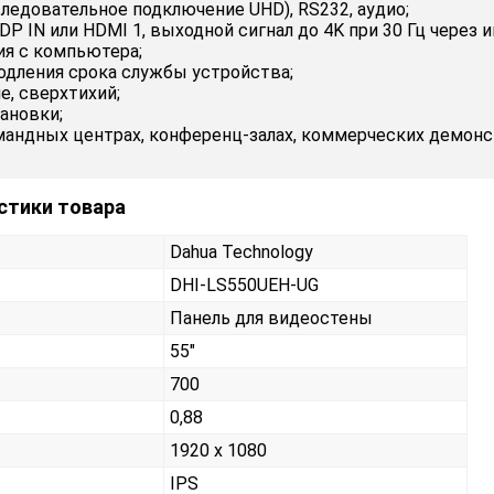
ледовательное подключение UHD), RS232, аудио;
 DP IN или HDMI 1, выходной сигнал до 4K при 30 Гц через
ия с компьютера;
одления срока службы устройства;
е, сверхтихий;
ановки;
андных центрах, конференц-залах, коммерческих демонст
стики товара
Dahua Technology
DHI-LS550UEH-UG
Панель для видеостены
55"
700
0,88
1920 x 1080
IPS