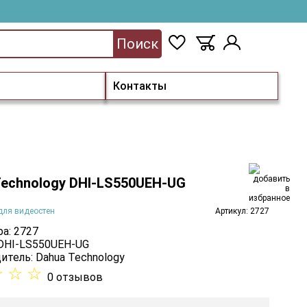
Поиск
Контакты
Technology DHI-LS550UEH-UG
для видеостен
Артикул: 2727
а: 2727
 DHI-LS550UEH-UG
итель:
Dahua Technology
☆
☆
☆
0 отзывов