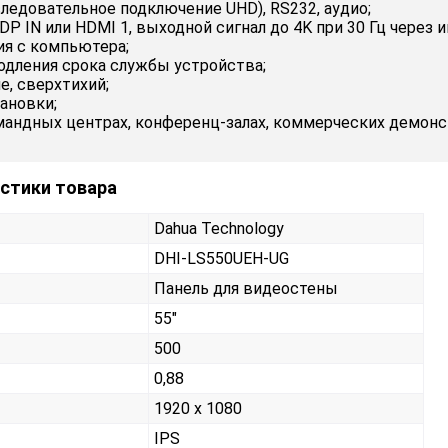
ледовательное подключение UHD), RS232, аудио;
 DP IN или HDMI 1, выходной сигнал до 4K при 30 Гц через
ия с компьютера;
одления срока службы устройства;
е, сверхтихий;
ановки;
андных центрах, конференц-залах, коммерческих демонст
истики товара
Dahua Technology
DHI-LS550UEH-UG
Панель для видеостены
55"
500
0,88
1920 x 1080
IPS