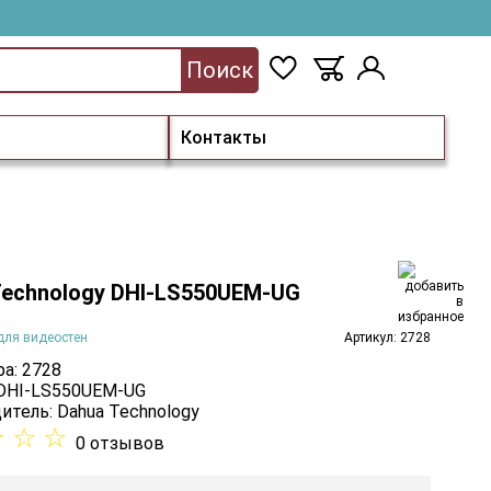
Поиск
Контакты
Technology DHI-LS550UEM-UG
для видеостен
Артикул: 2728
а: 2728
 DHI-LS550UEM-UG
итель:
Dahua Technology
☆
☆
☆
0 отзывов