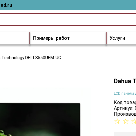
ad.ru
Примеры работ
Услуги
 Technology DHI-LS550UEM-UG
Dahua 
LCD панели 
Код товар
Артикул:
Производ
☆
☆