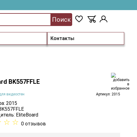
Поиск
Контакты
ard BK557FFLE
для видеостен
Артикул: 2015
а: 2015
 BK557FFLE
итель:
EliteBoard
☆
☆
☆
0 отзывов