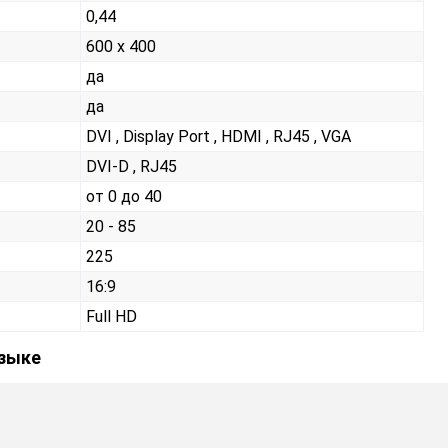
0,44
600 x 400
да
да
DVI , Display Port , HDMI , RJ45 , VGA
DVI-D , RJ45
от 0 до 40
20 - 85
225
16:9
Full HD
языке