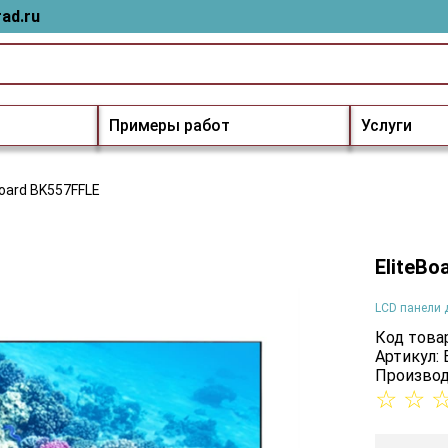
ad.ru
Примеры работ
Услуги
Board BK557FFLE
EliteBo
LCD панели 
Код товар
Артикул:
Производ
☆
☆