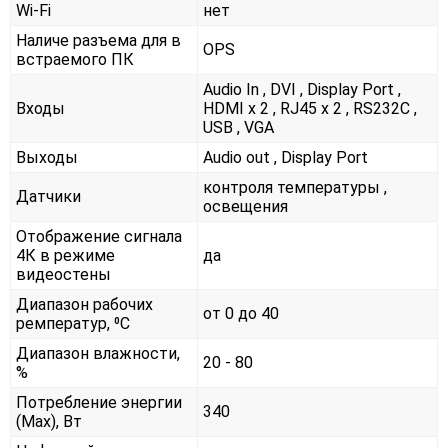
Wi-Fi
нет
Наличе разъема для в
OPS
встраемого ПК
Audio In , DVI , Display Port ,
Входы
HDMI x 2 , RJ45 x 2 , RS232С ,
USB , VGA
Выходы
Audio out , Display Port
контроля температуры ,
Датчики
освещения
Отображение сигнала
4К в режиме
да
видеостены
Диапазон рабочих
от 0 до 40
ремператур, ⁰С
Диапазон влажности,
20 - 80
%
Потребление энергии
340
(Max), Вт