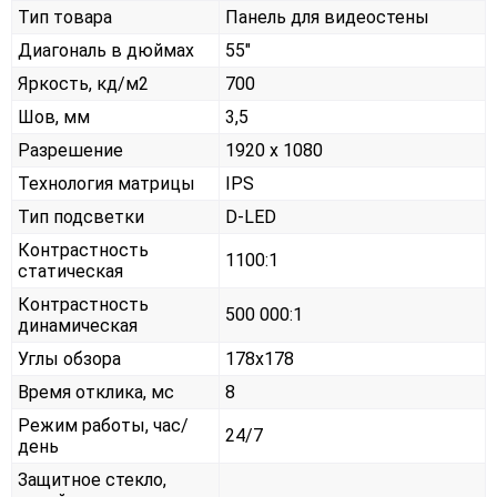
Тип товара
Панель для видеостены
Диагональ в дюймах
55"
Яркость, кд/м2
700
Шов, мм
3,5
Разрешение
1920 x 1080
Технология матрицы
IPS
Тип подсветки
D-LED
Контрастность
1100:1
статическая
Контрастность
500 000:1
динамическая
Углы обзора
178x178
Время отклика, мс
8
Режим работы, час/
24/7
день
Защитное стекло,