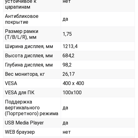
устойчивое к
нет
царапинам
Антибликовое
да
покрытие
Размер рамки
1,75
(T/B/L/R), мм
Ширина дисплея, мм
1213,4
Высота дисплея, мм
684,2
Глубина дисплея, мм
98,2
Вес монитора, кг
26,17
VESA
400 x 400
VESA для ПК
100x100
Поддержка
вертикального
да
(Портретного) режима
USB Media Player
да
WEB браузер
нет