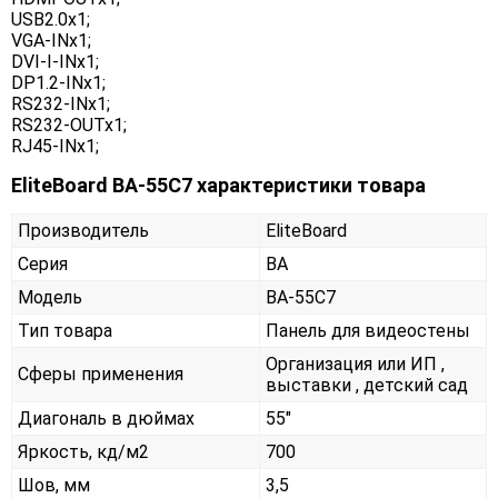
USB2.0x1;
VGA-INx1;
DVI-I-INx1;
DP1.2-INx1;
RS232-INx1;
RS232-OUTx1;
RJ45-INx1;
EliteBoard BA-55C7 характеристики товара
Производитель
EliteBoard
Серия
BA
Модель
BA-55C7
Тип товара
Панель для видеостены
Организация или ИП ,
Сферы применения
выставки , детский сад
Диагональ в дюймах
55"
Яркость, кд/м2
700
Шов, мм
3,5