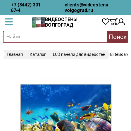
+7 (8442) 301-
clients@videostena-
67-4
volgograd.ru
ВИДЕОСТЕНЫ
ВОЛГОГРАД
Поиск
Главная
Каталог
LCD панели для видеостен
EliteBoard