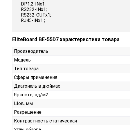
DP1.2-INx1;
RS232-INx1;
RS232-OUTx1;
RJ45-INx1 ;
EliteBoard BE-55D7 характеристики товара
Производитель
Модель
Тип товара
Сферы применения
Диагональ в дюймах
Яркость, кд/м2
Шов, мм
Разрешение
Контрастность статическая
Углы обзора