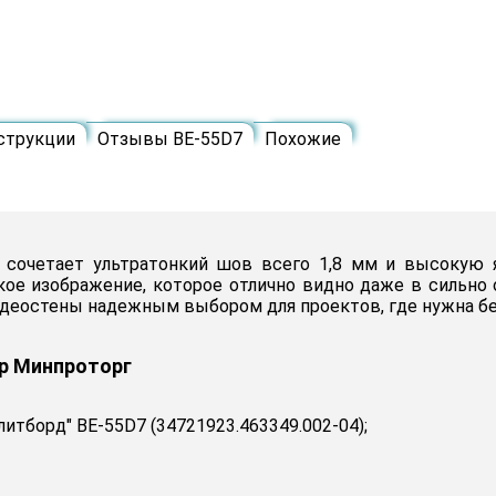
струкции
Отзывы BE-55D7
Похожие
7 сочетает ультратонкий шов всего 1,8 мм и высокую 
кое изображение, которое отлично видно даже в сильн
видеостены надежным выбором для проектов, где нужна бе
тр Минпроторг
итборд" BE-55D7 (34721923.463349.002-04);