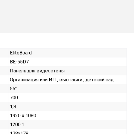
EliteBoard
BE-55D7
Панель для видеостены
Организация или ИП , выставки , детский сад
55"
700
1,8
1920 x 1080
1200:1
178x178