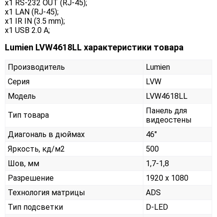
x1 RS-232 OUT (RJ-45);
x1 LAN (RJ-45);
x1 IR IN (3.5 mm);
x1 USB 2.0 A;
Lumien LVW4618LL характеристики товара
Производитель
Lumien
Серия
LVW
Модель
LVW4618LL
Панель для
Тип товара
видеостены
Диагональ в дюймах
46"
Яркость, кд/м2
500
Шов, мм
1,7-1,8
Разрешение
1920 x 1080
Технология матрицы
ADS
Тип подсветки
D-LED