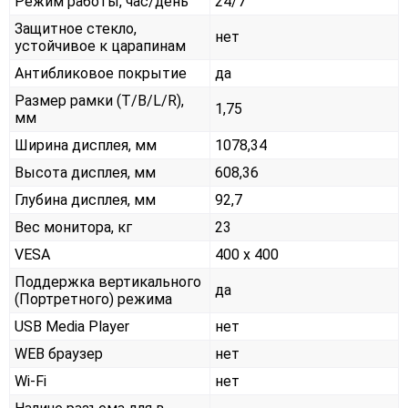
Режим работы, час/день
24/7
Защитное стекло,
нет
устойчивое к царапинам
Антибликовое покрытие
да
Размер рамки (T/B/L/R),
1,75
мм
Ширина дисплея, мм
1078,34
Высота дисплея, мм
608,36
Глубина дисплея, мм
92,7
Вес монитора, кг
23
VESA
400 x 400
Поддержка вертикального
да
(Портретного) режима
USB Media Player
нет
WEB браузер
нет
Wi-Fi
нет