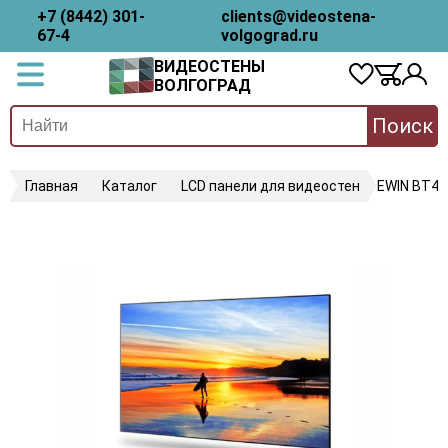
+7 (8442) 301-
clients@videostena-
67-4
volgograd.ru
ВИДЕОСТЕНЫ
ВОЛГОГРАД
Поиск
Главная
Каталог
LCD панели для видеостен
EWIN BT49