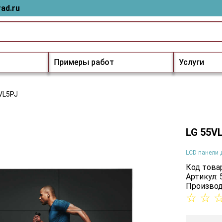
ad.ru
Примеры работ
Услуги
VL5PJ
LG 55V
LCD панели 
Код товар
Артикул:
Производ
☆
☆