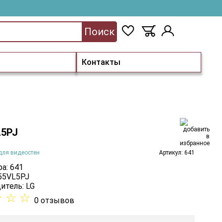
Поиск
Контакты
L5PJ
для видеостен
Артикул: 641
а: 641
 55VL5PJ
итель:
LG
☆
☆
☆
0 отзывов