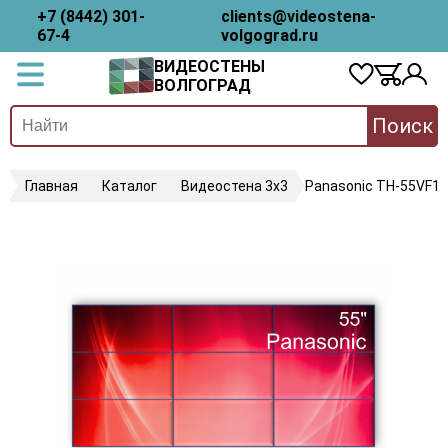
+7 (8442) 301-
clients@videostena-
67-4
volgograd.ru
ВИДЕОСТЕНЫ
ВОЛГОГРАД
Поиск
Главная
Каталог
Видеостена 3х3
Panasonic TH-55VF1