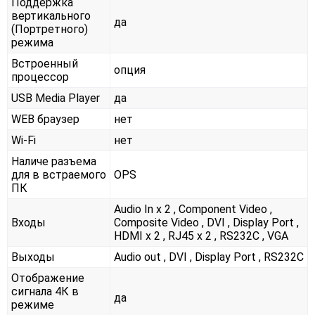
Поддержка
вертикального
да
(Портретного)
режима
Встроенный
опция
процессор
USB Media Player
да
WEB браузер
нет
Wi-Fi
нет
Наличе разъема
для в встраемого
OPS
ПК
Audio In x 2 , Component Video ,
Входы
Composite Video , DVI , Display Port ,
HDMI x 2 , RJ45 x 2 , RS232С , VGA
Выходы
Audio out , DVI , Display Port , RS232С
Отображение
сигнала 4К в
да
режиме