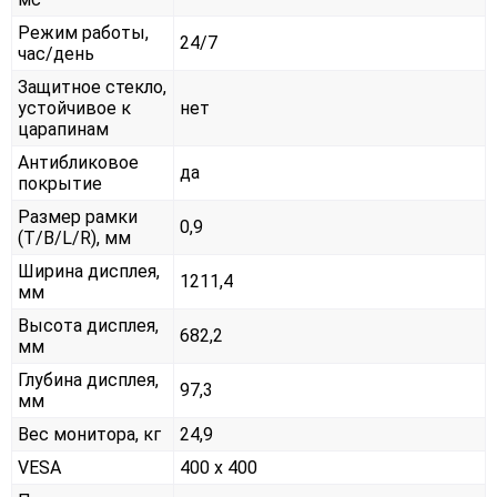
Режим работы,
24/7
час/день
Защитное стекло,
устойчивое к
нет
царапинам
Антибликовое
да
покрытие
Размер рамки
0,9
(T/B/L/R), мм
Ширина дисплея,
1211,4
мм
Высота дисплея,
682,2
мм
Глубина дисплея,
97,3
мм
Вес монитора, кг
24,9
VESA
400 x 400