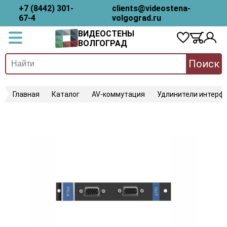
+7 (8442) 301-
clients@videostena-
67-4
volgograd.ru
ВИДЕОСТЕНЫ
ВОЛГОГРАД
Поиск
Главная
Каталог
AV-коммутация
Удлинители интерфе