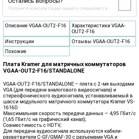
Остались вопросы?
Получите консультацию нашего специалиста
Описание VGAA-OUT2-F16
Характеристики VGAA-
OUT2-F16
Инструкции
Отзывы VGAA-OUT2-F16
Похожие
Плата Kramer для матричных коммутаторов
VGAA-OUT2-F16/STANDALONE
VGAA-OUT2-F16/STANDALONE – плата с 2-мя выходами
VGA (для передачи аналогового видеосигнала) и
стереофонического аудиосигнала, устанавливаемый в
шасси модульного матричного коммутатора Kramer VS-
1616D.
Максимальная скорость передачи данных — 4,95 Гбит/с
(1,65 Гбит/с на графический канал);
Совместимость с HDTV;
Для передачи аудиосигнала используются кабели-
разветвители C-GF/GMAF-30 с разъемами VGA и