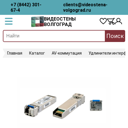
+7 (8442) 301-
clients@videostena-
67-4
volgograd.ru
ВИДЕОСТЕНЫ
ВОЛГОГРАД
Поиск
Главная
Каталог
AV-коммутация
Удлинители интерфе