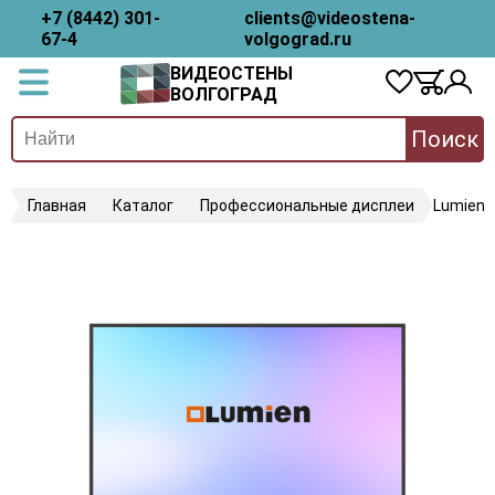
+7 (8442) 301-
clients@videostena-
67-4
volgograd.ru
ВИДЕОСТЕНЫ
ВОЛГОГРАД
Поиск
Главная
Каталог
Профессиональные дисплеи
Lumien 