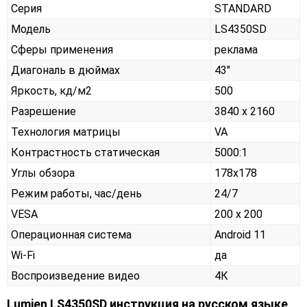
Серия
STANDARD
Модель
LS4350SD
Сферы применения
реклама
Диагональ в дюймах
43"
Яркость, кд/м2
500
Разрешение
3840 x 2160
Технология матрицы
VA
Контрастность статическая
5000:1
Углы обзора
178x178
Режим работы, час/день
24/7
VESA
200 x 200
Операционная система
Android 11
Wi-Fi
да
Воспроизведение видео
4К
Lumien LS4350SD инструкция на русском языке