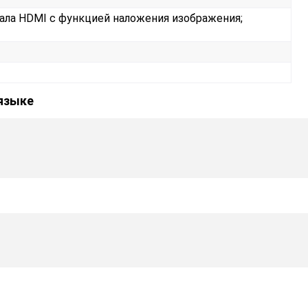
нала HDMI c функцией наложения изображения;
 языке