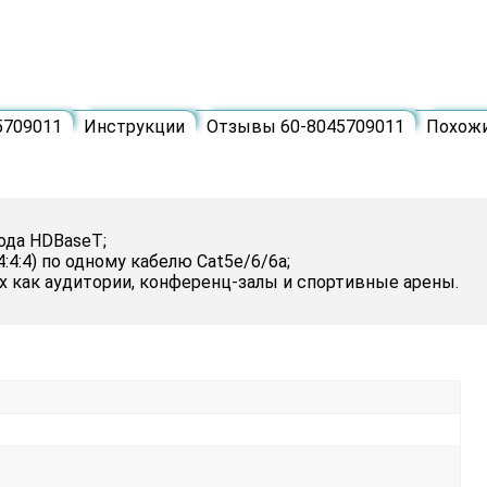
5709011
Инструкции
Отзывы 60-8045709011
Похож
ода HDBaseT;
4:4) по одному кабелю Cat5e/6/6a;
х как аудитории, конференц-залы и спортивные арены.