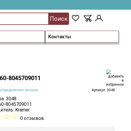
Поиск
Контакты
 60-8045709011
аспределители сигнала
Артикул: 3048
а: 3048
 60-8045709011
итель:
Kramer
☆
☆
☆
0 отзывов