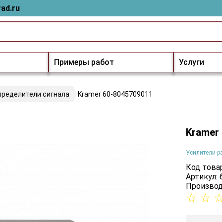
ad.ru
Примеры работ
Услуги
пределители сигнала
Kramer 60-8045709011
Kramer
Усилители-р
Код товар
Артикул:
Производ
☆
☆