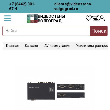
+7 (8442) 301-
clients@videostena-
67-4
volgograd.ru
ВИДЕОСТЕНЫ
ВОЛГОГРАД
Поиск
Главная
Каталог
AV-коммутация
Усилители-распред