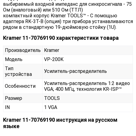
выбираемый входной импеданс для синхросигнала - 75
Ом (аналоговый) или 510 Ом (ТТЛ)
компактный корпус Kramer TOOLS™ - С помощью
адаптера
RK-3T-B
(опция) три прибора устанавливаются
рядом в стандартную 19-дюймовую стойку (1U).
Kramer 11-70769190 характеристики товара
Производитель
Kramer
Модель
VP-200K
Тип
Усилитель-распределитель
устройства
Усилитель-распределитель 1:2 видео
Особенности
VGA; 400 МГц, технология KR-ISP™
Размер
TOOLS
IN
1 VGA
Kramer 11-70769190 инструкция на русском
языке