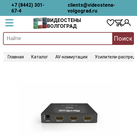
+7 (8442) 301-
clients@videostena-
67-4
volgograd.ru
ВИДЕОСТЕНЫ
ВОЛГОГРАД
Поиск
Главная
Каталог
AV-коммутация
Усилители-распред