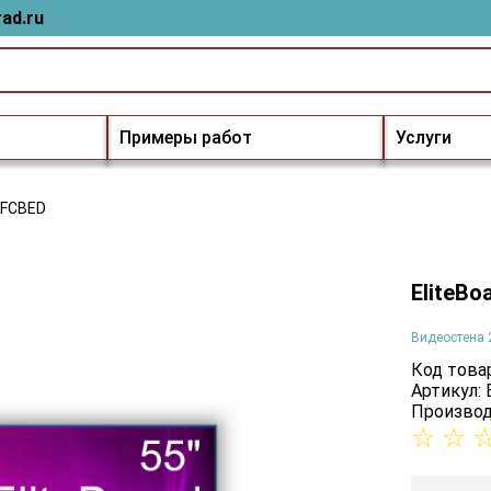
ad.ru
Примеры работ
Услуги
8FCBED
EliteB
Видеостена 
Код товар
Артикул:
Производ
☆
☆