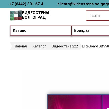
+7 (8442) 301-67-4
clients@videostena-volgogr
ВИДЕОСТЕНЫ
ВОЛГОГРАД
Каталог
Бренды
Главная
Каталог
Видеостена 2x2
EliteBoard BB55