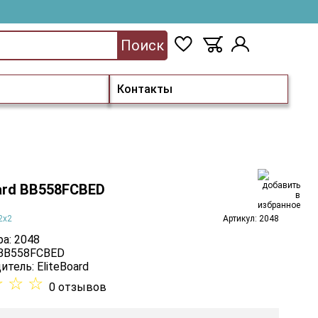
Поиск
Контакты
oard BB558FCBED
2x2
Артикул: 2048
а: 2048
 BB558FCBED
итель:
EliteBoard
☆
☆
☆
0 отзывов